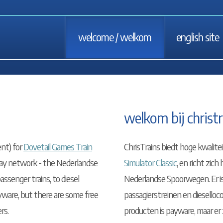
welcome / welkom
english site
welkom bij christr
ent) for
Dovetail Games Train
ChrisTrains biedt hoge kwalit
lway network - the Nederlandse
Simulator Classic
, en richt zic
ssenger trains, to diesel
Nederlandse Spoorwegen. Er is
yware, but there are some free
passagierstreinen en diesell
rs.
producten is payware, maar er z