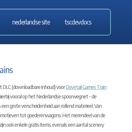
nederlandse site
tscdevdocs
ains
eit DLC (downloadbare inhoud) voor
Dovetail Games Train
h hierbij vooral op het Nederlandse spoorwegnet - de
 een grote verscheidenheid aan rollend materieel. Van
ocomotieven tot goederenwagons. Het merendeel van de
ijn ook enkele gratis items, evenals een aantal scenery