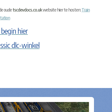
 de oude
tscdevdocs.co.uk
website hier te hosten:
Train
tation
 begin hier
assic dlc-winkel