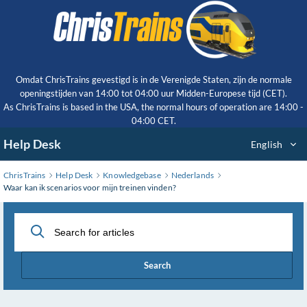
Skip
to
Main
Content
Omdat ChrisTrains gevestigd is in de Verenigde Staten, zijn de normale
openingstijden van 14:00 tot 04:00 uur Midden-Europese tijd (CET).
As ChrisTrains is based in the USA, the normal hours of operation are 14:00 -
04:00 CET.
Help Desk
English
ChrisTrains
Help Desk
Knowledgebase
Nederlands
Waar kan ik scenarios voor mijn treinen vinden?
Search