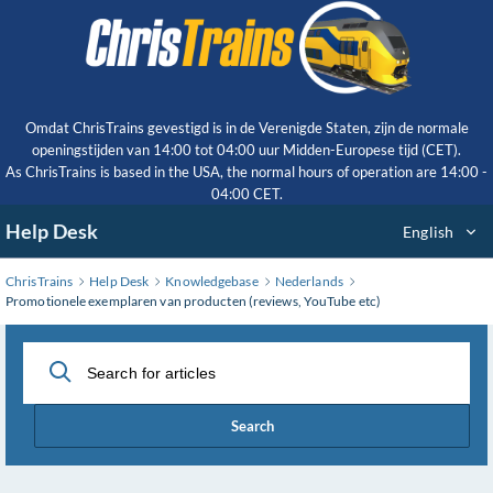
Skip
to
Main
Content
Omdat ChrisTrains gevestigd is in de Verenigde Staten, zijn de normale
openingstijden van 14:00 tot 04:00 uur Midden-Europese tijd (CET).
As ChrisTrains is based in the USA, the normal hours of operation are 14:00 -
04:00 CET.
Help Desk
English
ChrisTrains
Help Desk
Knowledgebase
Nederlands
Promotionele exemplaren van producten (reviews, YouTube etc)
Search