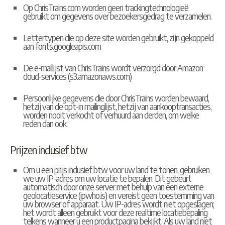
Op ChrisTrains.com worden geen trackingtechnologieë
gebruikt om gegevens over bezoekersgedrag te verzamelen.
Lettertypen die op deze site worden gebruikt, zijn gekoppeld
aan fonts.googleapis.com
De e-maillijst van ChrisTrains wordt verzorgd door Amazon
cloud-services (s3.amazonaws.com)
Persoonlijke gegevens die door ChrisTrains worden bewaard,
hetzij van de opt-in mailinglijst, hetzij van aankooptransacties,
worden nooit verkocht of verhuurd aan derden, om welke
reden dan ook.
Prijzen inclusief btw
Om u een prijs inclusief btw voor uw land te tonen, gebruiken
we uw IP-adres om uw locatie te bepalen. Dit gebeurt
automatisch door onze server met behulp van een externe
geolocatieservice (ipwho.is) en vereist geen toestemming van
uw browser of apparaat. Uw IP-adres wordt niet opgeslagen;
het wordt alleen gebruikt voor deze realtime locatiebepaling
telkens wanneer u een productpagina bekijkt. Als uw land niet