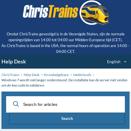
Skip
to
Main
Content
Omdat ChrisTrains gevestigd is in de Verenigde Staten, zijn de normale
openingstijden van 14:00 tot 04:00 uur Midden-Europese tijd (CET).
As ChrisTrains is based in the USA, the normal hours of operation are 14:00 -
04:00 CET.
Help Desk
English
ChrisTrains
Help Desk
Knowledgebase
Nederlands
Windows 7 wordt niet langer ondersteund. De installatie kan de server niet vinden
om de key code te valideren.
Search