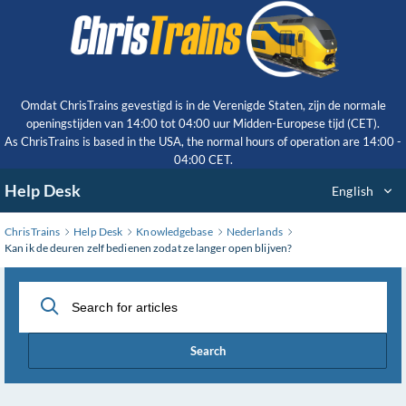
Skip
to
Main
Content
Omdat ChrisTrains gevestigd is in de Verenigde Staten, zijn de normale
openingstijden van 14:00 tot 04:00 uur Midden-Europese tijd (CET).
As ChrisTrains is based in the USA, the normal hours of operation are 14:00 -
04:00 CET.
Help Desk
English
ChrisTrains
Help Desk
Knowledgebase
Nederlands
Kan ik de deuren zelf bedienen zodat ze langer open blijven?
Search