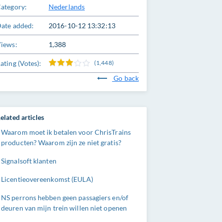
ategory:
Nederlands
ate added:
2016-10-12 13:32:13
iews:
1,388
ating (Votes):
(1,448)
Go back
elated articles
Waarom moet ik betalen voor ChrisTrains
producten? Waarom zijn ze niet gratis?
Signalsoft klanten
Licentieovereenkomst (EULA)
NS perrons hebben geen passagiers en/of
deuren van mijn trein willen niet openen