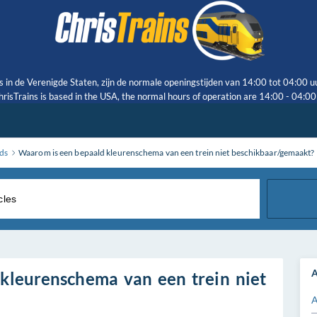
s in de Verenigde Staten, zijn de normale openingstijden van 14:00 tot 04:00 u
risTrains is based in the USA, the normal hours of operation are 14:00 - 04:0
ds
Waarom is een bepaald kleurenschema van een trein niet beschikbaar/gemaakt?
A
kleurenschema van een trein niet
A