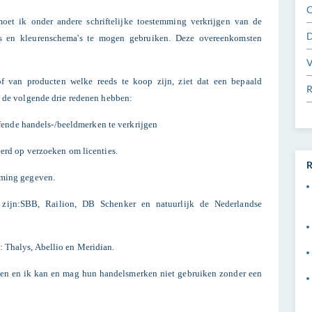
C
et ik onder andere schriftelijke toestemming verkrijgen van de
D
's en kleurenschema's te mogen gebruiken. Deze overeenkomsten
V
of van producten welke reeds te koop zijn, ziet dat een bepaald
R
n de volgende drie redenen hebben:
effende handels-/beeldmerken te verkrijgen
erd op verzoeken om licenties.
R
mming gegeven.
 zijn:SBB, Railion, DB Schenker en natuurlijk de Nederlandse
 Thalys, Abellio en Meridian.
den en ik kan en mag hun handelsmerken niet gebruiken zonder een