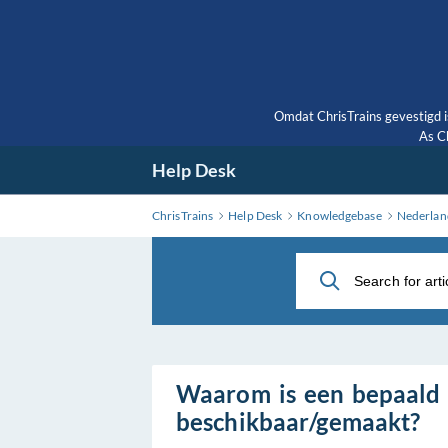
Skip
to
Main
Content
Omdat ChrisTrains gevestigd i
As Ch
Help Desk
ChrisTrains
Help Desk
Knowledgebase
Nederlan
Waarom is een bepaald 
beschikbaar/gemaakt?