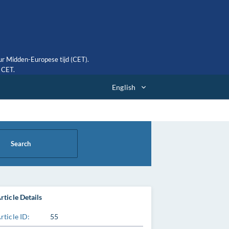
ur Midden-Europese tijd (CET).
0 CET.
English
Search
rticle Details
rticle ID:
55