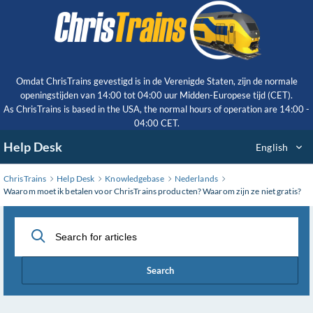
Skip
to
Main
Content
Omdat ChrisTrains gevestigd is in de Verenigde Staten, zijn de normale
openingstijden van 14:00 tot 04:00 uur Midden-Europese tijd (CET).
As ChrisTrains is based in the USA, the normal hours of operation are 14:00 -
04:00 CET.
Help Desk
English
ChrisTrains
Help Desk
Knowledgebase
Nederlands
Waarom moet ik betalen voor ChrisTrains producten? Waarom zijn ze niet gratis?
Search